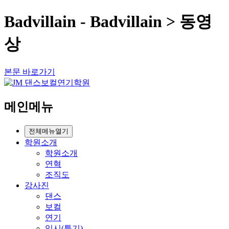
Badvillain - Badvillain > 동영
상
본문 바로가기
메인메뉴
전체메뉴열기
학원소개
학원소개
연혁
조직도
강사진
댄스
보컬
연기
입시(특기)