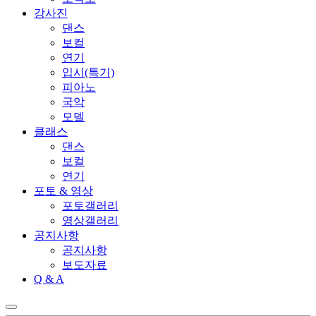
강사진
댄스
보컬
연기
입시(특기)
피아노
국악
모델
클래스
댄스
보컬
연기
포토 & 영상
포토갤러리
영상갤러리
공지사항
공지사항
보도자료
Q & A