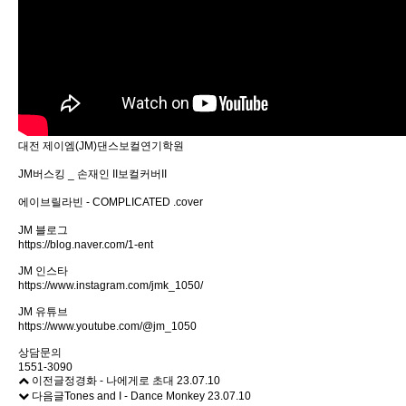
대전 제이엠
(JM)
댄스보컬연기학원
JM
버스킹
_
손재인
II
보컬커버
II
에이브릴라빈
- COMPLICATED .cover
JM
블로그
https://blog.naver.com/1-ent
JM
인스타
https://www.instagram.com/jmk_1050/
JM
유튜브
https://www.youtube.com/@jm_1050
상담문의
1551-3090
이전글
정경화 - 나에게로 초대
23.07.10
다음글
Tones and I - Dance Monkey
23.07.10